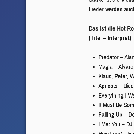
Lieder werden auch
Das ist die Hot R
(Titel – Interpret)
Predator – Ala
Magia – Alvaro
Klaus, Peter, W
Apricots – Bic
Everything I Wa
It Must Be Som
Falling Up – D
I Met You – DJ
How Long – Fan