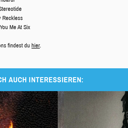
Stereotide
y Reckless
You Me At Six
ons findest du
hier
.
CH AUCH INTERESSIEREN: