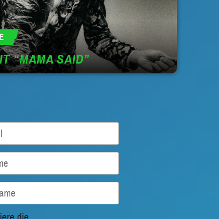
E
IT “MAMA SAID”
iere die