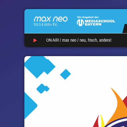
ON AIR /
max neo
/
neu, frisch, anders!