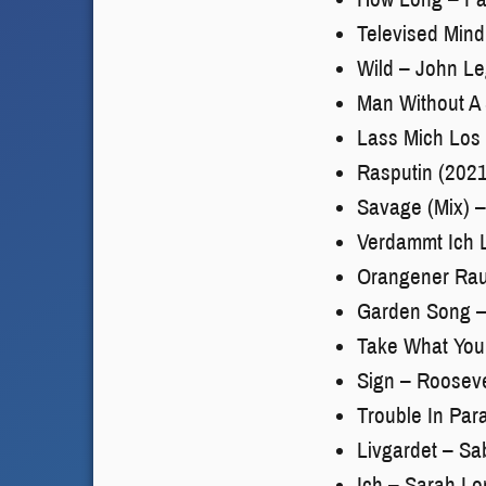
Televised Min
Wild – John Le
Man Without A 
Lass Mich Los
Rasputin (2021
Savage (Mix) –
Verdammt Ich L
Orangener Rau
Garden Song –
Take What You 
Sign – Rooseve
Trouble In Par
Livgardet – Sa
Ich – Sarah L