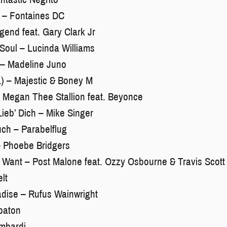
d – Fontaines DC
gend feat. Gary Clark Jr
Soul – Lucinda Williams
 – Madeline Juno
) – Majestic & Boney M
 Megan Thee Stallion feat. Beyonce
ieb’ Dich – Mike Singer
ch – Parabelflug
 Phoebe Bridgers
Want – Post Malone feat. Ozzy Osbourne & Travis Scott
lt
adise – Rufus Wainwright
baton
ombardi