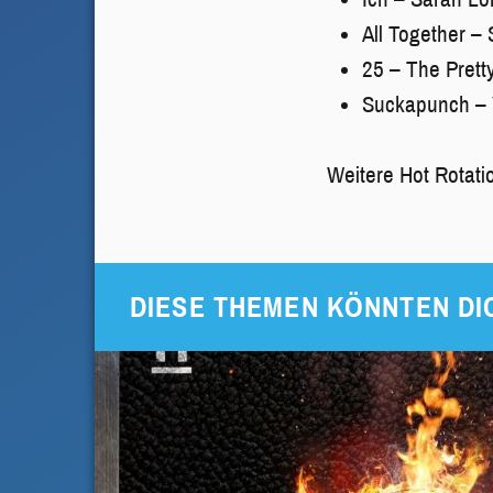
All Together – 
25 – The Prett
Suckapunch – 
Weitere Hot Rotati
DIESE THEMEN KÖNNTEN DI