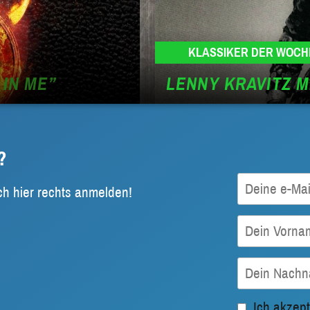
KLASSIKER DER WOCH
 IN ME”
LENNY KRAVITZ M
?
ch hier rechts anmelden!
Ich akzept