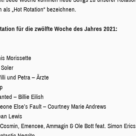
 als „Hot Rotation“ bezeichnen.
otation für die zwölfte Woche des Jahres 2021:
nis Morissette
 Soler
illi und Petra – Ärzte
ep
nted – Billie Eilish
eone Else’s Fault – Courtney Marie Andrews
ean Lewis
 Cosmin, Emencee, Ammagin & Ole Bott feat. Simon Erics
tastic Negrito