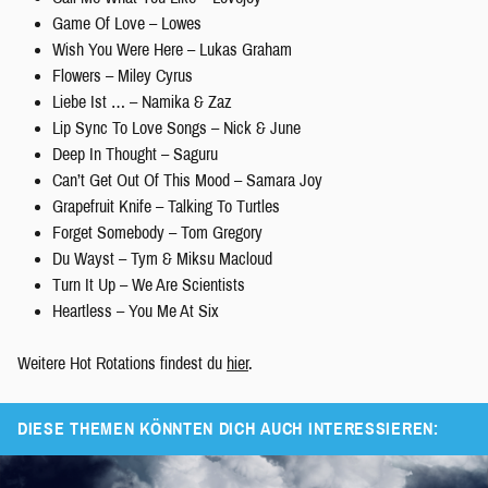
Game Of Love – Lowes
Wish You Were Here – Lukas Graham
Flowers – Miley Cyrus
Liebe Ist … – Namika & Zaz
Lip Sync To Love Songs – Nick & June
Deep In Thought – Saguru
Can’t Get Out Of This Mood – Samara Joy
Grapefruit Knife – Talking To Turtles
Forget Somebody – Tom Gregory
Du Wayst – Tym & Miksu Macloud
Turn It Up – We Are Scientists
Heartless – You Me At Six
Weitere Hot Rotations findest du
hier
.
DIESE THEMEN KÖNNTEN DICH AUCH INTERESSIEREN: