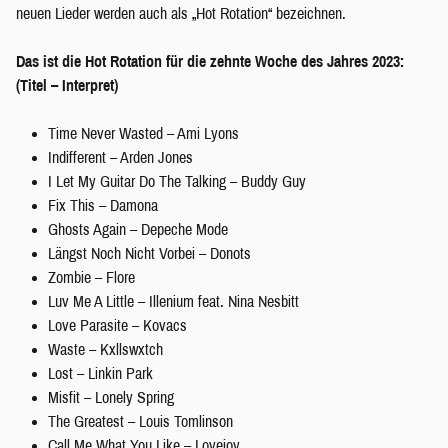
neuen Lieder werden auch als „Hot Rotation“ bezeichnen.
Das ist die Hot Rotation für die zehnte Woche des Jahres 2023:
(Titel – Interpret)
Time Never Wasted – Ami Lyons
Indifferent – Arden Jones
I Let My Guitar Do The Talking – Buddy Guy
Fix This – Damona
Ghosts Again – Depeche Mode
Längst Noch Nicht Vorbei – Donots
Zombie – Flore
Luv Me A Little – Illenium feat. Nina Nesbitt
Love Parasite – Kovacs
Waste – Kxllswxtch
Lost – Linkin Park
Misfit – Lonely Spring
The Greatest – Louis Tomlinson
Call Me What You Like – Lovejoy