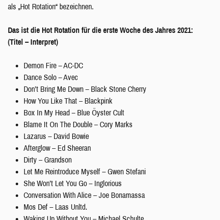
als „Hot Rotation“ bezeichnen.
Das ist die Hot Rotation für die erste Woche des Jahres 2021:
(Titel – Interpret)
Demon Fire – AC-DC
Dance Solo – Avec
Don’t Bring Me Down – Black Stone Cherry
How You Like That – Blackpink
Box In My Head – Blue Öyster Cult
Blame It On The Double – Cory Marks
Lazarus – David Bowie
Afterglow – Ed Sheeran
Dirty – Grandson
Let Me Reintroduce Myself – Gwen Stefani
She Won’t Let You Go – Inglorious
Conversation With Alice – Joe Bonamassa
Mos Def – Laas Unltd.
Waking Up Without You – Michael Schulte