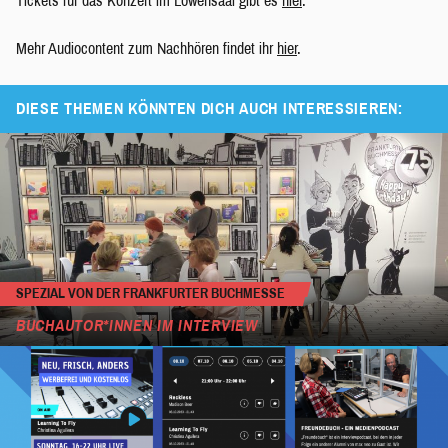
Tickets für das Konzert im Löwensaal gibt es
hier
.
Mehr Audiocontent zum Nachhören findet ihr
hier
.
DIESE THEMEN KÖNNTEN DICH AUCH INTERESSIEREN:
SPEZIAL VON DER FRANKFURTER BUCHMESSE
BUCHAUTOR*INNEN IM INTERVIEW