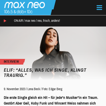
ON AIR /
max neo
/
neu, frisch, anders!
INTERVIEW
ELIF: “ALLES, WAS ICH SINGE, KLINGT
TRAURIG.”
9. November 2023
/
Lena Beck
/
Foto: Edgar Berg
Die erste Single gleich ein Hit – für jede*n Musiker*in ein Traum.
Gestört Aber Geil, Koby Funk und Wincent Weiss nahmen sich