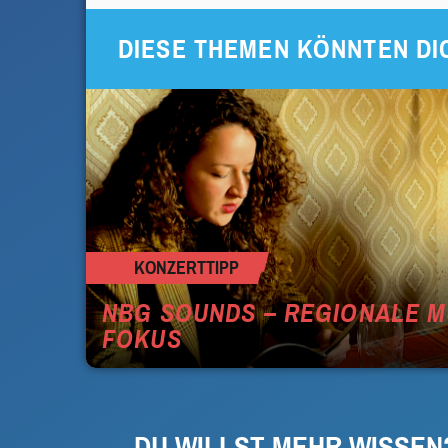
DIESE THEMEN KÖNNTEN DI
KONZERTTIPP
NBG SOUNDS – REGIONALE M
FOKUS
DU WILLST MEHR WISSEN