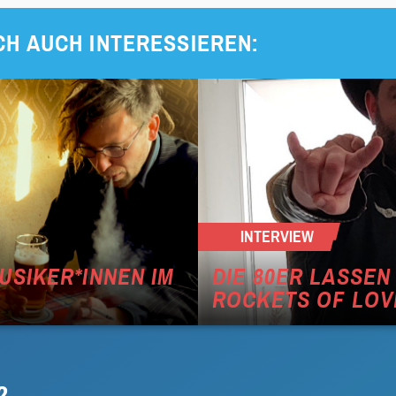
CH AUCH INTERESSIEREN:
INTERVIEW
USIKER*INNEN IM
DIE 80ER LASSEN 
OCKETS OF LOV
?