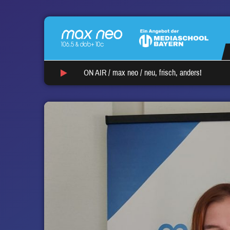
ON AIR /
max neo
/
neu, frisch, anders!